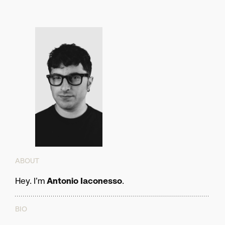
ABOUT
Hey. I’m
Antonio Iaconesso
.
BIO