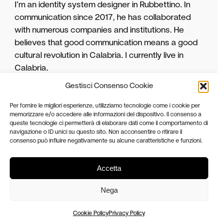
I’m an identity system designer in Rubbettino. In
communication since 2017, he has collaborated
with numerous companies and institutions. He
believes that good communication means a good
cultural revolution in Calabria. I currently live in
Calabria.
Gestisci Consenso Cookie
CONTACTS
Per fornire le migliori esperienze, utilizziamo tecnologie come i cookie per
antonio.iaconesso@rubbettino.it
memorizzare e/o accedere alle informazioni del dispositivo. Il consenso a
queste tecnologie ci permetterà di elaborare dati come il comportamento di
navigazione o ID unici su questo sito. Non acconsentire o ritirare il
For further information or for any queries please feel free to
consenso può influire negativamente su alcune caratteristiche e funzioni.
get in touch via e-mail.
Accetta
✏️ Portfolio v1.2
💣 Instagram
Nega
Cookie Policy
Privacy Policy